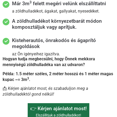
3
Már 3m
felett megéri velünk elszállíttatni
a zöldhulladékot, ágakat, gallyakat, nyesedéket.
A zöldhulladékot környezetbarát módon
komposztáljuk vagy aprítjuk.
Kisteherautós, önrakodós és ágaprító
megoldások
az Ön igényeihez igazítva.
Hogyan tudja megbecsülni, hogy Önnek mekkora
mennyiségű zöldhulladéka van az udvaron?
Példa: 1.5 méter széles, 2 méter hosszú és 1 méter magas
3
kupac ~= 3m
.
📩
Kérjen ajánlatot most, és szabaduljon meg a
zöldhulladéktól gond nélkül!
👉 Kérjen ajánlatot most!
Elszállítjuk a zöldhulladékot!