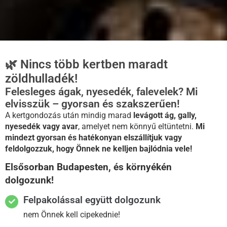
🌿 Nincs több kertben maradt
zöldhulladék!
Felesleges ágak, nyesedék, falevelek? Mi
elvisszük – gyorsan és szakszerűen!
A kertgondozás után mindig marad
levágott ág, gally,
nyesedék vagy avar
, amelyet nem könnyű eltüntetni.
Mi
mindezt gyorsan és hatékonyan elszállítjuk vagy
feldolgozzuk, hogy Önnek ne kelljen bajlódnia vele!
Elsősorban Budapesten, és környékén
dolgozunk!
Felpakolással együtt dolgozunk
nem Önnek kell cipekednie!