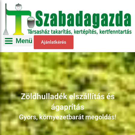
Menü
Ajánlatkérés
Zöldhulladék elszállítás és
ágaprítás
Gyors, környezetbarát megoldás!