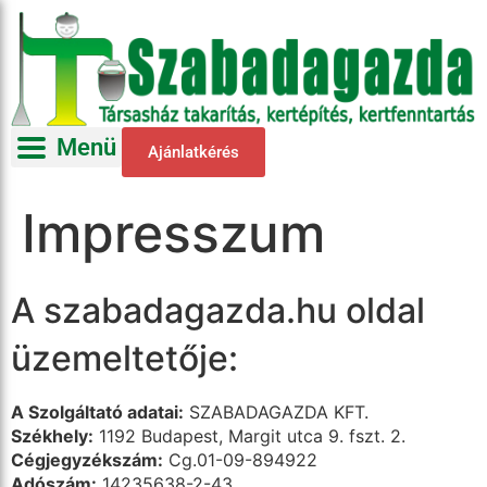
Menü
Ajánlatkérés
Impresszum
A szabadagazda.hu oldal
üzemeltetője:
A Szolgáltató adatai:
SZABADAGAZDA KFT.
Székhely:
1192 Budapest, Margit utca 9. fszt. 2.
Cégjegyzékszám:
Cg.01-09-894922
Adószám:
14235638-2-43