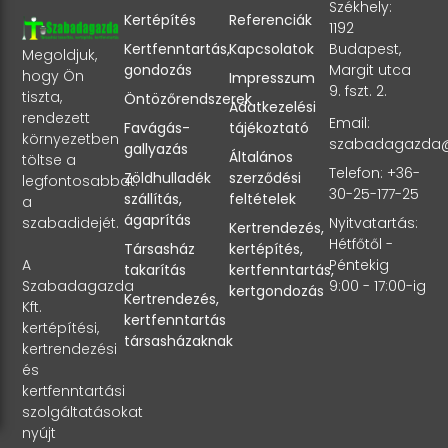
Székhely:
Kertépítés
Referenciák
1192
Kertfenntartás,
Kapcsolatok
Budapest,
Megoldjuk,
gondozás
Margit utca
hogy Ön
Impresszum
9. fszt. 2.
tiszta,
Öntözőrendszerek
Adatkezelési
rendezett
Email:
Favágás-
tájékoztató
környezetben
szabadagazda
gallyazás
Általános
töltse a
Telefon: +36-
Zöldhulladék
szerződési
legfontosabbat:
30-25-177-25
szállítás,
feltételek
a
ágaprítás
szabadidejét.
Nyitvatartás:
Kertrendezés,
Hétfőtől -
Társasház
kertépítés,
A
Péntekig
takarítás
kertfenntartás,
Szabadagazda
9:00 - 17:00-ig
kertgondozás
Kertrendezés,
Kft.
kertfenntartás
kertépítési,
társasházaknak
kertrendezési
és
kertfenntartási
szolgáltatásokat
nyújt