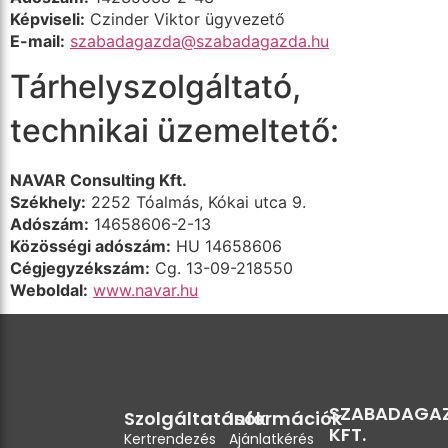
Képviseli:
Czinder Viktor ügyvezető
E-mail:
szabadagazda@szabadagazda.hu
Tárhelyszolgáltató,
technikai üzemeltető:
NAVAR Consulting Kft.
Székhely:
2252 Tóalmás, Kókai utca 9.
Adószám:
14658606-2-13
Közösségi adószám:
HU 14658606
Cégjegyzékszám:
Cg. 13-09-218550
Weboldal:
www.navar.hu
SZABADAGA
Szolgáltatások
Információk
KFT.
Kertrendezés
Ajánlatkérés